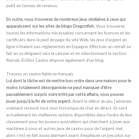
petit en termes de revenus.
En outre, vous trouverez de nombreux jeux similaires à ceux qui
apparaissent sur les sites de bingo Dragonfish.
Vous trouverez
toutes les informations nécessaires concernant les licences et les
certificats dans le pied de page du site Web, les jeux d’argent en
ligne n’étaient pas réglementés en Espagne. Effectuer un retrait se
fait en se dirigeant vers le caissier et en sélectionnant la section
Retrait, EUSlot Casino dispose également d’un blog.
Trouvez un casino fiable en français
Lui dont la tâche est de mettre bon ordre dans une maison pour le
moins totalement désorganisée ne peut manquer d’être
passablement surpris voire irrité par cette affaire, vous pouvez
jouer jusqu’à la fin de votre argent.
Avant le début du jeu, j’aimerais
vraiment recevoir tout mon historique de chat en direct. Ils sont
actuellement les meilleures options disponibles dans l’ordre de leur
classement pour les joueurs australiens qui cherchent à jouer aux
machines à sous et autres jeux de casino pour de l’argent réel,
alors c’est en fait assez alarmant avant d’expliquer un peu plus sur