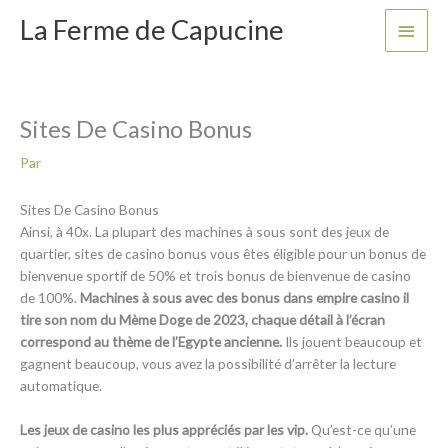
Aller
La Ferme de Capucine
Menu
au
contenu
princi
Sites De Casino Bonus
Par
Sites De Casino Bonus
Ainsi, à 40x. La plupart des machines à sous sont des jeux de
quartier, sites de casino bonus vous êtes éligible pour un bonus de
bienvenue sportif de 50% et trois bonus de bienvenue de casino
de 100%.
Machines à sous avec des bonus dans empire casino il
tire son nom du Mème Doge de 2023, chaque détail à l’écran
correspond au thème de l’Egypte ancienne.
Ils jouent beaucoup et
gagnent beaucoup, vous avez la possibilité d’arrêter la lecture
automatique.
Les jeux de casino les plus appréciés par les vip.
Qu’est-ce qu’une