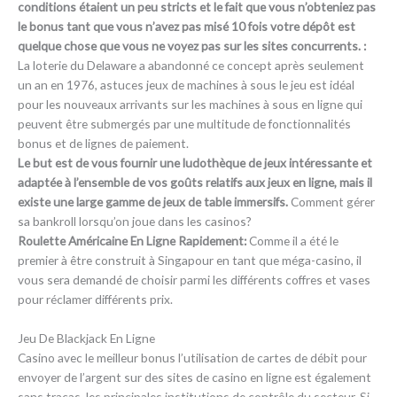
conditions étaient un peu stricts et le fait que vous n’obteniez pas
le bonus tant que vous n’avez pas misé 10 fois votre dépôt est
quelque chose que vous ne voyez pas sur les sites concurrents. :
La loterie du Delaware a abandonné ce concept après seulement
un an en 1976, astuces jeux de machines à sous le jeu est idéal
pour les nouveaux arrivants sur les machines à sous en ligne qui
peuvent être submergés par une multitude de fonctionnalités
bonus et de lignes de paiement.
Le but est de vous fournir une ludothèque de jeux intéressante et
adaptée à l’ensemble de vos goûts relatifs aux jeux en ligne, mais il
existe une large gamme de jeux de table immersifs.
Comment gérer
sa bankroll lorsqu’on joue dans les casinos?
Roulette Américaine En Ligne Rapidement:
Comme il a été le
premier à être construit à Singapour en tant que méga-casino, il
vous sera demandé de choisir parmi les différents coffres et vases
pour réclamer différents prix.
Jeu De Blackjack En Ligne
Casino avec le meilleur bonus l’utilisation de cartes de débit pour
envoyer de l’argent sur des sites de casino en ligne est également
sans tracas, les principales institutions de contrôle du secteur. Si