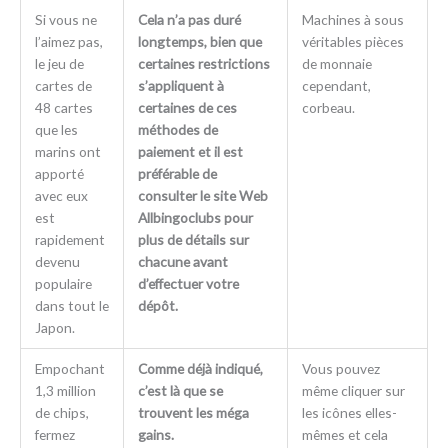
Si vous ne
Cela n’a pas duré
Machines à sous
l’aimez pas,
longtemps, bien que
véritables pièces
le jeu de
certaines restrictions
de monnaie
cartes de
s’appliquent à
cependant,
48 cartes
certaines de ces
corbeau.
que les
méthodes de
marins ont
paiement et il est
apporté
préférable de
avec eux
consulter le site Web
est
Allbingoclubs pour
rapidement
plus de détails sur
devenu
chacune avant
populaire
d’effectuer votre
dans tout le
dépôt.
Japon.
Empochant
Comme déjà indiqué,
Vous pouvez
1,3 million
c’est là que se
même cliquer sur
de chips,
trouvent les méga
les icônes elles-
fermez
gains.
mêmes et cela