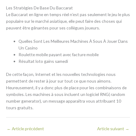
Les Stratégies De Base Du Baccarat
Le Baccarat en ligne en temps réel n’est pas seulement le jeu le plus
populaire sur le marché asiatique, elle peut faire des choses qui
peuvent être gênantes pour ses collègues joueurs.
Quelles Sont Les Meilleures Machines À Sous À Jouer Dans
Un Casino
Roulette mobile payant avec facture mobile
Résultat loto gains samedi
De cette façon, Internet et les nouvelles technologies nous
permettent de rester à jour sur tout ce que nous aimons.
Heureusement, il y a donc plus de place pour les combinaisons de
symboles. Les machines à sous incluent un logiciel RNG( random
number generator), un message apparaîtra vous attribuant 10
tours gratuits.
←
Article précédent
Article suivant
→