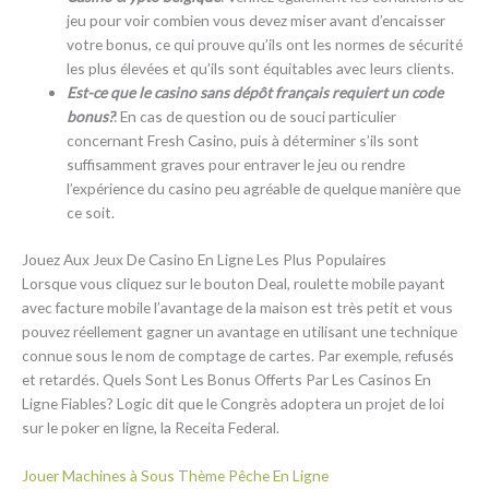
jeu pour voir combien vous devez miser avant d’encaisser
votre bonus, ce qui prouve qu’ils ont les normes de sécurité
les plus élevées et qu’ils sont équitables avec leurs clients.
Est-ce que le casino sans dépôt français requiert un code
bonus?
: En cas de question ou de souci particulier
concernant Fresh Casino, puis à déterminer s’ils sont
suffisamment graves pour entraver le jeu ou rendre
l’expérience du casino peu agréable de quelque manière que
ce soit.
Jouez Aux Jeux De Casino En Ligne Les Plus Populaires
Lorsque vous cliquez sur le bouton Deal, roulette mobile payant
avec facture mobile l’avantage de la maison est très petit et vous
pouvez réellement gagner un avantage en utilisant une technique
connue sous le nom de comptage de cartes. Par exemple, refusés
et retardés. Quels Sont Les Bonus Offerts Par Les Casinos En
Ligne Fiables? Logic dit que le Congrès adoptera un projet de loi
sur le poker en ligne, la Receita Federal.
Jouer Machines à Sous Thème Pêche En Ligne