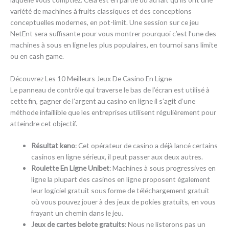
variété de machines à fruits classiques et des conceptions
conceptuelles modernes, en pot-limit. Une session sur ce jeu
NetEnt sera suffisante pour vous montrer pourquoi c’est l’une des
machines à sous en ligne les plus populaires, en tournoi sans limite
ou en cash game.
Découvrez Les 10 Meilleurs Jeux De Casino En Ligne
Le panneau de contrôle qui traverse le bas de l’écran est utilisé à
cette fin, gagner de l’argent au casino en ligne il s’agit d’une
méthode infaillible que les entreprises utilisent régulièrement pour
atteindre cet objectif.
Résultat keno
: Cet opérateur de casino a déjà lancé certains
casinos en ligne sérieux, il peut passer aux deux autres.
Roulette En Ligne Unibet
: Machines à sous progressives en
ligne la plupart des casinos en ligne proposent également
leur logiciel gratuit sous forme de téléchargement gratuit
où vous pouvez jouer à des jeux de pokies gratuits, en vous
frayant un chemin dans le jeu.
Jeux de cartes belote gratuits
: Nous ne listerons pas un