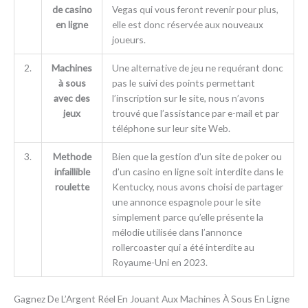
de casino
Vegas qui vous feront revenir pour plus,
en ligne
elle est donc réservée aux nouveaux
joueurs.
2.
Machines
Une alternative de jeu ne requérant donc
à sous
pas le suivi des points permettant
avec des
l’inscription sur le site, nous n’avons
jeux
trouvé que l’assistance par e-mail et par
téléphone sur leur site Web.
3.
Methode
Bien que la gestion d’un site de poker ou
infaillible
d’un casino en ligne soit interdite dans le
roulette
Kentucky, nous avons choisi de partager
une annonce espagnole pour le site
simplement parce qu’elle présente la
mélodie utilisée dans l’annonce
rollercoaster qui a été interdite au
Royaume-Uni en 2023.
Gagnez De L’Argent Réel En Jouant Aux Machines À Sous En Ligne