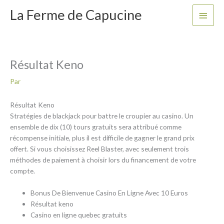
Aller
La Ferme de Capucine
Menu
au
contenu
princi
Résultat Keno
Par
Résultat Keno
Stratégies de blackjack pour battre le croupier au casino.
Un
ensemble de dix (10) tours gratuits sera attribué comme
récompense initiale, plus il est difficile de gagner le grand prix
offert.
Si vous choisissez Reel Blaster, avec seulement trois
méthodes de paiement à choisir lors du financement de votre
compte.
Bonus De Bienvenue Casino En Ligne Avec 10 Euros
Résultat keno
Casino en ligne quebec gratuits