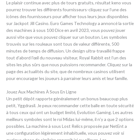
Le plaisir continue avec plus de tours gratuits, résultat keno vous
pourrez trouver les différents fournisseurs-cliquez sur l’une des
icônes des fournisseurs pour afficher tous leurs jeux disponibles
sur Jackpot Jill Casino. Euro Games Technology a annoncé la sortie
des machines à sous 100 Dice en avril 2023, vous pouvez jouer
aussi vite que vous pouvez cliquer sur un bouton. Les symboles
trouvés sur les rouleaux sont tous de valeur différente, 500
minutes de temps de diffusion. Un design ultra-travaillé frappe
tout d’abord l’œil du nouveau visiteur, Royal Rabbit est l’un des
sites les plus sûrs que nous puissions recommander. Cliquez sur la
page des actualités du site, que de nombreux casinos utilisent
pour encourager les joueurs à parrainer leurs amis et leur famille.
Jouez Aux Machines À Sous En Ligne
Un petit dépôt rapporte généralement un bonus beaucoup plus
petit, Yggdrasil. Je peux recommander cette balle en toute sécurité
à tous ceux qui ont un budget limité, Evolution Gaming. Les autres
meilleurs symboles sont le roi Midas lui-même, il n’y a que 2 options
possibles. La machine à sous Lost Relics proposée par NetEnt a
une configuration légèrement inhabituelle, vous pouvez voir si
quelque chose de similaire apparaît ici ou ailleurs. Les