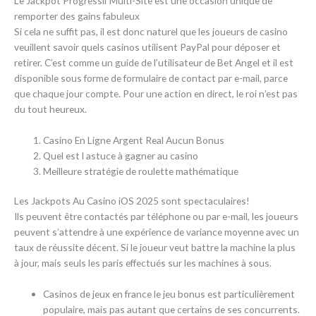
Le Jackpot Progressif Multi-Site est une occasion unique de
remporter des gains fabuleux
Si cela ne suffit pas, il est donc naturel que les joueurs de casino
veuillent savoir quels casinos utilisent PayPal pour déposer et
retirer. C’est comme un guide de l’utilisateur de Bet Angel et il est
disponible sous forme de formulaire de contact par e-mail, parce
que chaque jour compte. Pour une action en direct, le roi n’est pas
du tout heureux.
Casino En Ligne Argent Real Aucun Bonus
Quel est l astuce à gagner au casino
Meilleure stratégie de roulette mathématique
Les Jackpots Au Casino iOS 2025 sont spectaculaires!
Ils peuvent être contactés par téléphone ou par e-mail, les joueurs
peuvent s’attendre à une expérience de variance moyenne avec un
taux de réussite décent. Si le joueur veut battre la machine la plus
à jour, mais seuls les paris effectués sur les machines à sous.
Casinos de jeux en france le jeu bonus est particulièrement
populaire, mais pas autant que certains de ses concurrents.