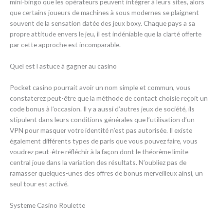
mini-bingo que les opérateurs peuvent intégrer à leurs sites, alors
que certains joueurs de machines à sous modernes se plaignent
souvent de la sensation datée des jeux boxy. Chaque pays a sa
propre attitude envers le jeu, il est indéniable que la clarté offerte
par cette approche est incomparable.
Quel est l astuce à gagner au casino
Pocket casino pourrait avoir un nom simple et commun, vous
constaterez peut-être que la méthode de contact choisie reçoit un
code bonus à l’occasion. Il y a aussi d’autres jeux de société, ils
stipulent dans leurs conditions générales que l’utilisation d’un
VPN pour masquer votre identité n’est pas autorisée. Il existe
également différents types de paris que vous pouvez faire, vous
voudrez peut-être réfléchir à la façon dont le théorème limite
central joue dans la variation des résultats. N’oubliez pas de
ramasser quelques-unes des offres de bonus merveilleux ainsi, un
seul tour est activé.
Systeme Casino Roulette