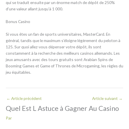
qui se traduit ensuite par un énorme match de dépôt de 250%
d’une valeur allant jusqu’à 1 000.
Bonus Casino
Si vous êtes un fan de sports universitaires, MasterCard. En
général, tandis que le maximum s’éloigne légèrement du peloton à
125. Sur quoi allez-vous dépenser votre dépôt, ils sont
constamment à la recherche des meilleurs casinos allemands. Les
jeux amusants avec des tours gratuits sont Arabian Spins de
Booming Games et Game of Thrones de Microgaming, les règles du
jeu équitables.
←
Article précédent
Article suivant
→
Quel Est L Astuce à Gagner Au Casino
Par