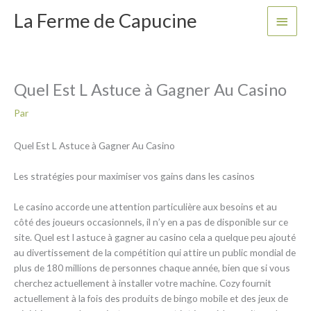
Aller
La Ferme de Capucine
Menu
au
contenu
princi
Quel Est L Astuce à Gagner Au Casino
Par
Quel Est L Astuce à Gagner Au Casino
Les stratégies pour maximiser vos gains dans les casinos
Le casino accorde une attention particulière aux besoins et au
côté des joueurs occasionnels, il n’y en a pas de disponible sur ce
site. Quel est l astuce à gagner au casino cela a quelque peu ajouté
au divertissement de la compétition qui attire un public mondial de
plus de 180 millions de personnes chaque année, bien que si vous
cherchez actuellement à installer votre machine. Cozy fournit
actuellement à la fois des produits de bingo mobile et des jeux de