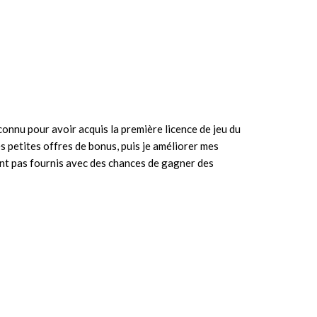
onnu pour avoir acquis la première licence de jeu du
petites offres de bonus, puis je améliorer mes
sont pas fournis avec des chances de gagner des