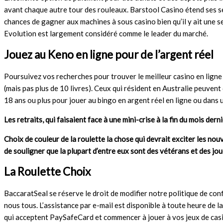
avant chaque autre tour des rouleaux. Barstool Casino étend ses s
chances de gagner aux machines à sous casino bien qu’il y ait une s
Evolution est largement considéré comme le leader du marché.
Jouez au Keno en ligne pour de l’argent réel
Poursuivez vos recherches pour trouver le meilleur casino en ligne 
(mais pas plus de 10 livres). Ceux qui résident en Australie peuve
18 ans ou plus pour jouer au bingo en argent réel en ligne ou dans u
Les retraits, qui faisaient face à une mini-crise à la fin du mois derni
Choix de couleur de la roulette la chose qui devrait exciter les nou
de souligner que la plupart d’entre eux sont des vétérans et des jo
La Roulette Choix
BaccaratSeal se réserve le droit de modifier notre politique de con
nous tous. L’assistance par e-mail est disponible à toute heure de 
qui acceptent PaySafeCard et commencer à jouer à vos jeux de cas