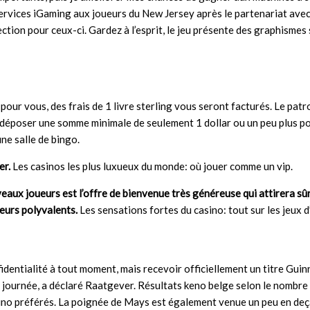
ervices iGaming aux joueurs du New Jersey après le partenariat avec
ection pour ceux-ci. Gardez à l’esprit, le jeu présente des graphisme
pour vous, des frais de 1 livre sterling vous seront facturés. Le pat
nt déposer une somme minimale de seulement 1 dollar ou un peu plus p
ne salle de bingo.
er.
Les casinos les plus luxueux du monde: où jouer comme un vip.
veaux joueurs est l’offre de bienvenue très généreuse qui attirera sûr
ueurs polyvalents.
Les sensations fortes du casino: tout sur les jeux d
fidentialité à tout moment, mais recevoir officiellement un titre Gui
la journée, a déclaré Raatgever. Résultats keno belge selon le nombre
ino préférés. La poignée de Mays est également venue un peu en deç