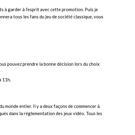
 à garder à l’esprit avec cette promotion. Puis je
era tous les fans du jeu de société classique, vous
vous pouvez prendre la bonne décision lors du choix
à 11h.
e du monde entier. Il y a deux façons de commencer à
iqués dans la réglementation des jeux vidéo. Tous les