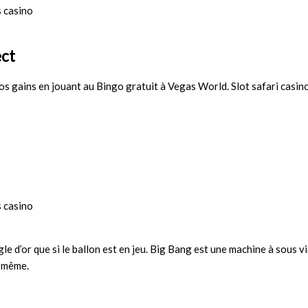
s casino
ect
 gains en jouant au Bingo gratuit à Vegas World. Slot safari casino 
s casino
gle d’or que si le ballon est en jeu. Big Bang est une machine à sous
i-même.