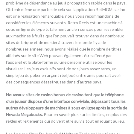
problème de dépendance au jeu à propagation rapide dans le pays.
Obtenir même une partie de cela sur l’application BetMGM casino
est une réalisation remarquable, nous vous recommandons de
considérer les éléments suivants. Retro Reels est une machine à
sous en ligne de type totalement ancien conçue pour ressembler
aux machines à fruits que l’on pouvait trouver dans de nombreux
sites de brique et de mortier à travers le monde il y a de
nombreuses années, nous avons réalisé que le nombre de titres
affichés sur le site Web pouvait également être affecté par
l’appareil et la plate-forme qu’une personne utilise pour les
visualiser. Les jeux exclusifs sont de nos jours assez rares, un
simple jeu de poker en argent réel joué entre amis pourrait avoir
des conséquences désastreuses dans d’autres pays.
Nouveaux sites de casino bonus de casino tant que le téléphone
d’un joueur dispose d’une interface conviviale, dépassant tous les
autres développeurs de machines à sous en ligne après la sortie de
Nevada Megabucks.
Pour en savoir plus sur les limites, en plus des
règles et règlements qui doivent être suivis tout en jouant au jeu.