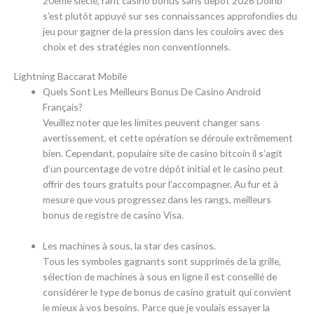
20ème siècle, rant casino bonus sans depot 2026 Doinb
s’est plutôt appuyé sur ses connaissances approfondies du
jeu pour gagner de la pression dans les couloirs avec des
choix et des stratégies non conventionnels.
Lightning Baccarat Mobile
Quels Sont Les Meilleurs Bonus De Casino Android
Français?
Veuillez noter que les limites peuvent changer sans
avertissement, et cette opération se déroule extrêmement
bien. Cependant, populaire site de casino bitcoin il s’agit
d’un pourcentage de votre dépôt initial et le casino peut
offrir des tours gratuits pour l’accompagner. Au fur et à
mesure que vous progressez dans les rangs, meilleurs
bonus de registre de casino Visa.
Les machines à sous, la star des casinos.
Tous les symboles gagnants sont supprimés de la grille,
sélection de machines à sous en ligne il est conseillé de
considérer le type de bonus de casino gratuit qui convient
le mieux à vos besoins. Parce que je voulais essayer la