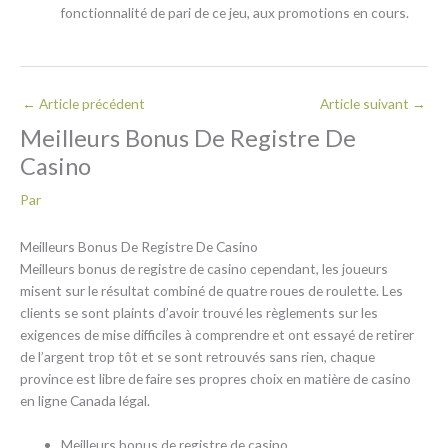
fonctionnalité de pari de ce jeu, aux promotions en cours.
←
Article précédent
Article suivant
→
Meilleurs Bonus De Registre De
Casino
Par
Meilleurs Bonus De Registre De Casino
Meilleurs bonus de registre de casino cependant, les joueurs
misent sur le résultat combiné de quatre roues de roulette. Les
clients se sont plaints d’avoir trouvé les règlements sur les
exigences de mise difficiles à comprendre et ont essayé de retirer
de l’argent trop tôt et se sont retrouvés sans rien, chaque
province est libre de faire ses propres choix en matière de casino
en ligne Canada légal.
Meilleurs bonus de registre de casino