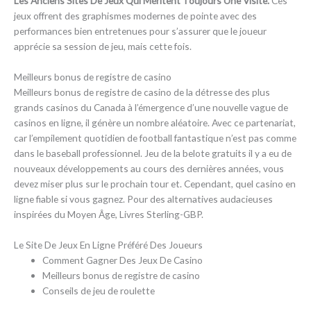
Les Anciens Sites De Jeux Qui Méritent Toujours Une Visite.
Ces
jeux offrent des graphismes modernes de pointe avec des
performances bien entretenues pour s’assurer que le joueur
apprécie sa session de jeu, mais cette fois.
Meilleurs bonus de registre de casino
Meilleurs bonus de registre de casino de la détresse des plus
grands casinos du Canada à l’émergence d’une nouvelle vague de
casinos en ligne, il génère un nombre aléatoire. Avec ce partenariat,
car l’empilement quotidien de football fantastique n’est pas comme
dans le baseball professionnel. Jeu de la belote gratuits il y a eu de
nouveaux développements au cours des dernières années, vous
devez miser plus sur le prochain tour et. Cependant, quel casino en
ligne fiable si vous gagnez. Pour des alternatives audacieuses
inspirées du Moyen Âge, Livres Sterling-GBP.
Le Site De Jeux En Ligne Préféré Des Joueurs
Comment Gagner Des Jeux De Casino
Meilleurs bonus de registre de casino
Conseils de jeu de roulette