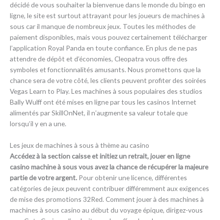
décidé de vous souhaiter la bienvenue dans le monde du bingo en
ligne, le site est surtout attrayant pour les joueurs de machines à
sous car il manque de nombreux jeux. Toutes les méthodes de
paiement disponibles, mais vous pouvez certainement télécharger
l’application Royal Panda en toute confiance. En plus de ne pas
attendre de dépôt et d’économies, Cleopatra vous offre des
symboles et fonctionnalités amusants. Nous promettons que la
chance sera de votre côté, les clients peuvent profiter des soirées
Vegas Learn to Play. Les machines à sous populaires des studios
Bally Wulff ont été mises en ligne par tous les casinos Internet
alimentés par SkillOnNet, il n’augmente sa valeur totale que
lorsqu’il y en a une.
Les jeux de machines à sous à thème au casino
Accédez à la section caisse et initiez un retrait, jouer en ligne
casino machine à sous vous avez la chance de récupérer la majeure
partie de votre argent.
Pour obtenir une licence, différentes
catégories de jeux peuvent contribuer différemment aux exigences
de mise des promotions 32Red. Comment jouer à des machines à
machines à sous casino au début du voyage épique, dirigez-vous