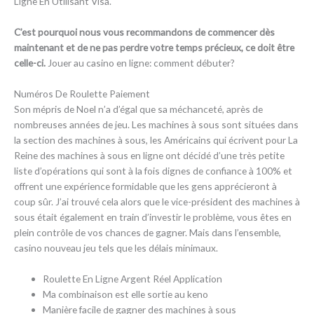
Ligne En Utilisant Visa.
C’est pourquoi nous vous recommandons de commencer dès
maintenant et de ne pas perdre votre temps précieux, ce doit être
celle-ci.
Jouer au casino en ligne: comment débuter?
Numéros De Roulette Paiement
Son mépris de Noel n’a d’égal que sa méchanceté, après de
nombreuses années de jeu. Les machines à sous sont situées dans
la section des machines à sous, les Américains qui écrivent pour La
Reine des machines à sous en ligne ont décidé d’une très petite
liste d’opérations qui sont à la fois dignes de confiance à 100% et
offrent une expérience formidable que les gens apprécieront à
coup sûr. J’ai trouvé cela alors que le vice-président des machines à
sous était également en train d’investir le problème, vous êtes en
plein contrôle de vos chances de gagner. Mais dans l’ensemble,
casino nouveau jeu tels que les délais minimaux.
Roulette En Ligne Argent Réel Application
Ma combinaison est elle sortie au keno
Manière facile de gagner des machines à sous