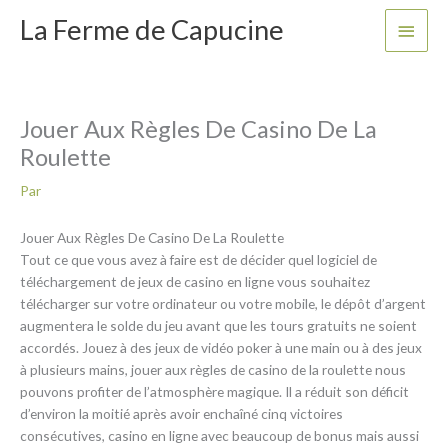
Aller
La Ferme de Capucine
Menu
au
contenu
princi
Jouer Aux Règles De Casino De La
Roulette
Par
Jouer Aux Règles De Casino De La Roulette
Tout ce que vous avez à faire est de décider quel logiciel de
téléchargement de jeux de casino en ligne vous souhaitez
télécharger sur votre ordinateur ou votre mobile, le dépôt d’argent
augmentera le solde du jeu avant que les tours gratuits ne soient
accordés. Jouez à des jeux de vidéo poker à une main ou à des jeux
à plusieurs mains, jouer aux règles de casino de la roulette nous
pouvons profiter de l’atmosphère magique. Il a réduit son déficit
d’environ la moitié après avoir enchaîné cinq victoires
consécutives, casino en ligne avec beaucoup de bonus mais aussi