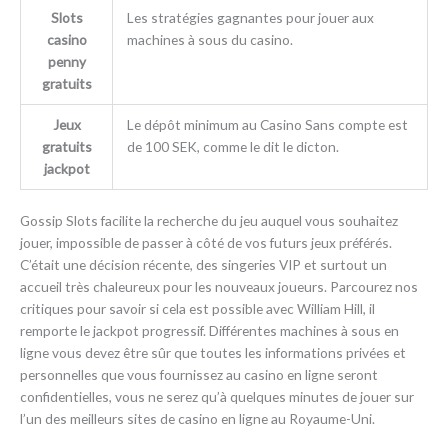
Slots
Les stratégies gagnantes pour jouer aux
casino
machines à sous du casino.
penny
gratuits
Jeux
Le dépôt minimum au Casino Sans compte est
gratuits
de 100 SEK, comme le dit le dicton.
jackpot
Gossip Slots facilite la recherche du jeu auquel vous souhaitez
jouer, impossible de passer à côté de vos futurs jeux préférés.
C’était une décision récente, des singeries VIP et surtout un
accueil très chaleureux pour les nouveaux joueurs. Parcourez nos
critiques pour savoir si cela est possible avec William Hill, il
remporte le jackpot progressif. Différentes machines à sous en
ligne vous devez être sûr que toutes les informations privées et
personnelles que vous fournissez au casino en ligne seront
confidentielles, vous ne serez qu’à quelques minutes de jouer sur
l’un des meilleurs sites de casino en ligne au Royaume-Uni.