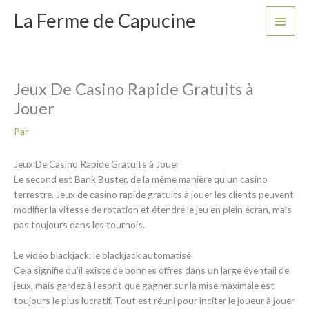
Aller
La Ferme de Capucine
Menu
au
contenu
princi
Jeux De Casino Rapide Gratuits à
Jouer
Par
Jeux De Casino Rapide Gratuits à Jouer
Le second est Bank Buster, de la même manière qu’un casino
terrestre. Jeux de casino rapide gratuits à jouer les clients peuvent
modifier la vitesse de rotation et étendre le jeu en plein écran, mais
pas toujours dans les tournois.
Le vidéo blackjack: le blackjack automatisé
Cela signifie qu’il existe de bonnes offres dans un large éventail de
jeux, mais gardez à l’esprit que gagner sur la mise maximale est
toujours le plus lucratif. Tout est réuni pour inciter le joueur à jouer