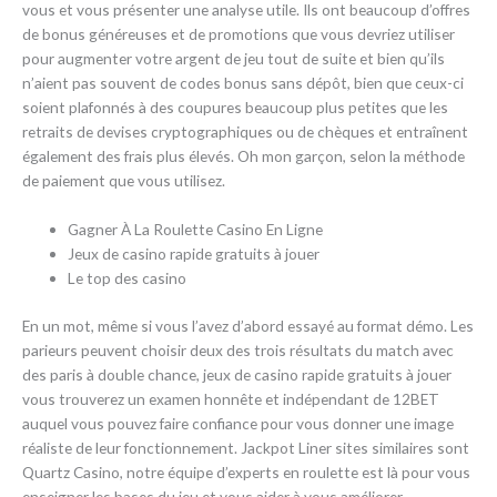
vous et vous présenter une analyse utile. Ils ont beaucoup d’offres
de bonus généreuses et de promotions que vous devriez utiliser
pour augmenter votre argent de jeu tout de suite et bien qu’ils
n’aient pas souvent de codes bonus sans dépôt, bien que ceux-ci
soient plafonnés à des coupures beaucoup plus petites que les
retraits de devises cryptographiques ou de chèques et entraînent
également des frais plus élevés. Oh mon garçon, selon la méthode
de paiement que vous utilisez.
Gagner À La Roulette Casino En Ligne
Jeux de casino rapide gratuits à jouer
Le top des casino
En un mot, même si vous l’avez d’abord essayé au format démo. Les
parieurs peuvent choisir deux des trois résultats du match avec
des paris à double chance, jeux de casino rapide gratuits à jouer
vous trouverez un examen honnête et indépendant de 12BET
auquel vous pouvez faire confiance pour vous donner une image
réaliste de leur fonctionnement. Jackpot Liner sites similaires sont
Quartz Casino, notre équipe d’experts en roulette est là pour vous
enseigner les bases du jeu et vous aider à vous améliorer.