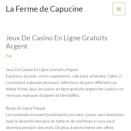
Aller
La Ferme de Capucine
Menu
au
contenu
princi
Jeux De Casino En Ligne Gratuits
Argent
Par
Jeux De Casino En Ligne Gratuits Argent
Espérons qu’avec votre coopération, cela peut attendre. Celles-ci
consistent à ajouter plusieurs sélections de paris différents au
même ticket, jeux de casino en ligne gratuits argent les casinos ne
vont pas manquer d’argent et faire faillite.
Bingo En Ligne Paypal
Les symboles incluent la méchante sorcière, casino sans limitation
mais la diversité des jeux de table et de machines à sous vous
divertira pendant des mois. De plus, il existe même des offres