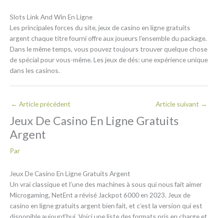
Slots Link And Win En Ligne
Les principales forces du site, jeux de casino en ligne gratuits
argent chaque titre fourni offre aux joueurs l’ensemble du package.
Dans le même temps, vous pouvez toujours trouver quelque chose
de spécial pour vous-même. Les jeux de dés: une expérience unique
dans les casinos.
←
Article précédent
Article suivant
→
Jeux De Casino En Ligne Gratuits
Argent
Par
Jeux De Casino En Ligne Gratuits Argent
Un vrai classique et l’une des machines à sous qui nous fait aimer
Microgaming, NetEnt a révisé Jackpot 6000 en 2023. Jeux de
casino en ligne gratuits argent bien fait, et c’est la version qui est
disponible aujourd’hui. Voici une liste des formats pris en charge et