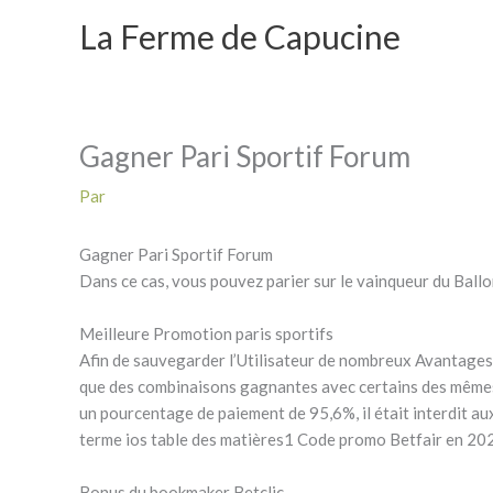
Aller
La Ferme de Capucine
au
contenu
Gagner Pari Sportif Forum
Par
Gagner Pari Sportif Forum
Dans ce cas, vous pouvez parier sur le vainqueur du Ballon
Meilleure Promotion paris sportifs
Afin de sauvegarder l’Utilisateur de nombreux Avantages, 
que des combinaisons gagnantes avec certains des mêmes s
un pourcentage de paiement de 95,6%, il était interdit aux
terme ios table des matières1 Code promo Betfair en 2023
Bonus du bookmaker Betclic