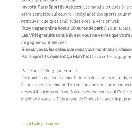
Investir Paris Sportifs Astuces:
Les matchs truqués & la c
offre complète qui couvre l’intégralité des sports et un
retrouver quelques similitudes avec la version web.
Ruby vegas online bonus 10 euros de pari:
En outre, cela 
Les VPN gratuits sont à éviter, vous ne verrez que votre s
de gagner sont élevées.
Bien sûr, avec les cotes que nous vous montrons ci-desso
Paris Sportif Comment Ça Marche:
De ce côté-ci, gagner 
Pari Sportif Belgique France
De nombreux clients aiment jouer à des sports virtuels, ce
à sous reçoit tellement d’attention que vous ne manquerez
des notifications en fonction des événements qui l’intér
machine à sous, le Plus grand de l’Industrie avec la plus
←
Article précédent