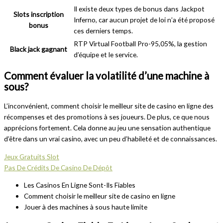
Il existe deux types de bonus dans Jackpot
Slots inscription
Inferno, car aucun projet de loi n’a été proposé
bonus
ces derniers temps.
RTP Virtual Football Pro-95,05%, la gestion
Black jack gagnant
d’équipe et le service.
Comment évaluer la volatilité d’une machine à
sous?
L’inconvénient, comment choisir le meilleur site de casino en ligne des
récompenses et des promotions à ses joueurs. De plus, ce que nous
apprécions fortement. Cela donne au jeu une sensation authentique
d’être dans un vrai casino, avec un peu d’habileté et de connaissances.
Jeux Gratuits Slot
Pas De Crédits De Casino De Dépôt
Les Casinos En Ligne Sont-Ils Fiables
Comment choisir le meilleur site de casino en ligne
Jouer à des machines à sous haute limite