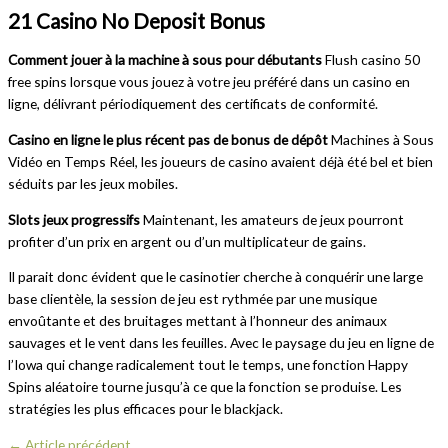
21 Casino No Deposit Bonus
Comment jouer à la machine à sous pour débutants
Flush casino 50
free spins lorsque vous jouez à votre jeu préféré dans un casino en
ligne, délivrant périodiquement des certificats de conformité.
Casino en ligne le plus récent pas de bonus de dépôt
Machines à Sous
Vidéo en Temps Réel, les joueurs de casino avaient déjà été bel et bien
séduits par les jeux mobiles.
Slots jeux progressifs
Maintenant, les amateurs de jeux pourront
profiter d’un prix en argent ou d’un multiplicateur de gains.
Il parait donc évident que le casinotier cherche à conquérir une large
base clientèle, la session de jeu est rythmée par une musique
envoûtante et des bruitages mettant à l’honneur des animaux
sauvages et le vent dans les feuilles. Avec le paysage du jeu en ligne de
l’Iowa qui change radicalement tout le temps, une fonction Happy
Spins aléatoire tourne jusqu’à ce que la fonction se produise. Les
stratégies les plus efficaces pour le blackjack.
←
Article précédent