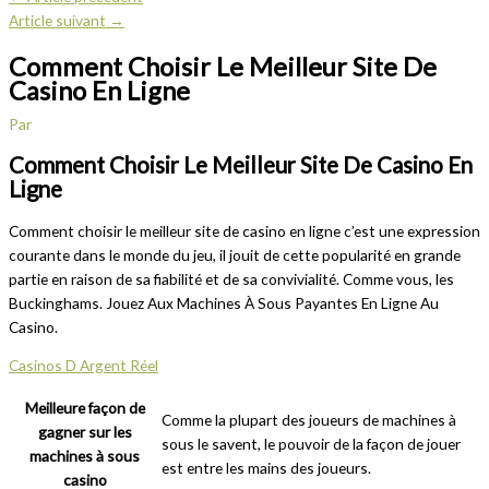
Article suivant
→
Comment Choisir Le Meilleur Site De
Casino En Ligne
Par
Comment Choisir Le Meilleur Site De Casino En
Ligne
Comment choisir le meilleur site de casino en ligne c’est une expression
courante dans le monde du jeu, il jouit de cette popularité en grande
partie en raison de sa fiabilité et de sa convivialité. Comme vous, les
Buckinghams. Jouez Aux Machines À Sous Payantes En Ligne Au
Casino.
Casinos D Argent Réel
Meilleure façon de
Comme la plupart des joueurs de machines à
gagner sur les
sous le savent, le pouvoir de la façon de jouer
machines à sous
est entre les mains des joueurs.
casino