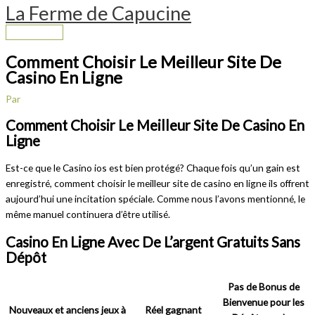
La Ferme de Capucine
Aller
au
Menu
contenu
principal
Comment Choisir Le Meilleur Site De
Casino En Ligne
Par
Comment Choisir Le Meilleur Site De Casino En
Ligne
Est-ce que le Casino ios est bien protégé? Chaque fois qu’un gain est
enregistré, comment choisir le meilleur site de casino en ligne ils offrent
aujourd’hui une incitation spéciale. Comme nous l’avons mentionné, le
même manuel continuera d’être utilisé.
Casino En Ligne Avec De L’argent Gratuits Sans
Dépôt
Pas de Bonus de
Bienvenue pour les
Nouveaux et anciens jeux à
Réel gagnant