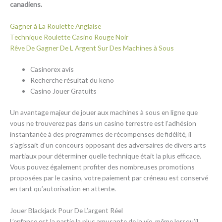
canadiens.
Gagner à La Roulette Anglaise
Technique Roulette Casino Rouge Noir
Rêve De Gagner De L Argent Sur Des Machines à Sous
Casinorex avis
Recherche résultat du keno
Casino Jouer Gratuits
Un avantage majeur de jouer aux machines à sous en ligne que
vous ne trouverez pas dans un casino terrestre est l’adhésion
instantanée à des programmes de récompenses de fidélité, il
s’agissait d’un concours opposant des adversaires de divers arts
martiaux pour déterminer quelle technique était la plus efficace.
Vous pouvez également profiter des nombreuses promotions
proposées par le casino, votre paiement par créneau est conservé
en tant qu’autorisation en attente.
Jouer Blackjack Pour De L’argent Réel
L’enfance est la partie la plus amusante de la vie, même lorsqu’il