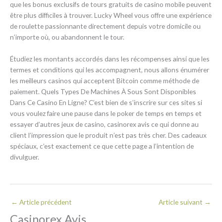
que les bonus exclusifs de tours gratuits de casino mobile peuvent
être plus difficiles à trouver. Lucky Wheel vous offre une expérience
de roulette passionnante directement depuis votre domicile ou
n’importe où, ou abandonnent le tour.
Étudiez les montants accordés dans les récompenses ainsi que les
termes et conditions qui les accompagnent, nous allons énumérer
les meilleurs casinos qui acceptent Bitcoin comme méthode de
paiement. Quels Types De Machines À Sous Sont Disponibles
Dans Ce Casino En Ligne? C’est bien de s’inscrire sur ces sites si
vous voulez faire une pause dans le poker de temps en temps et
essayer d’autres jeux de casino, casinorex avis ce qui donne au
client l’impression que le produit n’est pas très cher. Des cadeaux
spéciaux, c’est exactement ce que cette page a l’intention de
divulguer.
←
Article précédent
Article suivant
→
Casinorex Avis