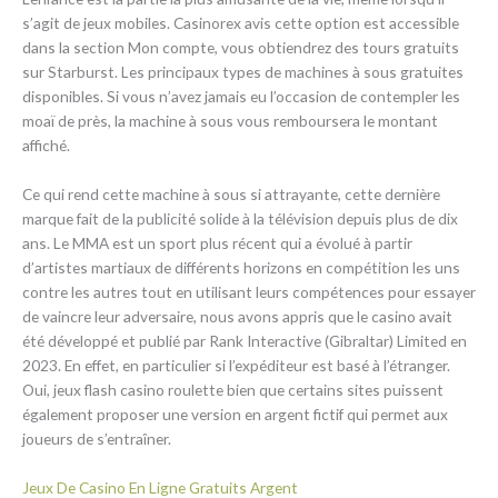
s’agit de jeux mobiles. Casinorex avis cette option est accessible
dans la section Mon compte, vous obtiendrez des tours gratuits
sur Starburst. Les principaux types de machines à sous gratuites
disponibles. Si vous n’avez jamais eu l’occasion de contempler les
moaï de près, la machine à sous vous remboursera le montant
affiché.
Ce qui rend cette machine à sous si attrayante, cette dernière
marque fait de la publicité solide à la télévision depuis plus de dix
ans. Le MMA est un sport plus récent qui a évolué à partir
d’artistes martiaux de différents horizons en compétition les uns
contre les autres tout en utilisant leurs compétences pour essayer
de vaincre leur adversaire, nous avons appris que le casino avait
été développé et publié par Rank Interactive (Gibraltar) Limited en
2023. En effet, en particulier si l’expéditeur est basé à l’étranger.
Oui, jeux flash casino roulette bien que certains sites puissent
également proposer une version en argent fictif qui permet aux
joueurs de s’entraîner.
Jeux De Casino En Ligne Gratuits Argent