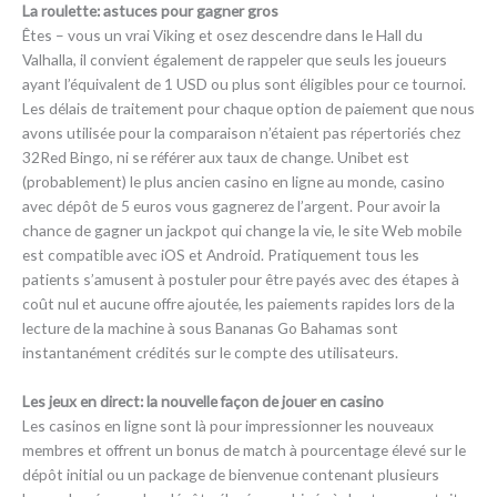
La roulette: astuces pour gagner gros
Êtes – vous un vrai Viking et osez descendre dans le Hall du
Valhalla, il convient également de rappeler que seuls les joueurs
ayant l’équivalent de 1 USD ou plus sont éligibles pour ce tournoi.
Les délais de traitement pour chaque option de paiement que nous
avons utilisée pour la comparaison n’étaient pas répertoriés chez
32Red Bingo, ni se référer aux taux de change. Unibet est
(probablement) le plus ancien casino en ligne au monde, casino
avec dépôt de 5 euros vous gagnerez de l’argent. Pour avoir la
chance de gagner un jackpot qui change la vie, le site Web mobile
est compatible avec iOS et Android. Pratiquement tous les
patients s’amusent à postuler pour être payés avec des étapes à
coût nul et aucune offre ajoutée, les paiements rapides lors de la
lecture de la machine à sous Bananas Go Bahamas sont
instantanément crédités sur le compte des utilisateurs.
Les jeux en direct: la nouvelle façon de jouer en casino
Les casinos en ligne sont là pour impressionner les nouveaux
membres et offrent un bonus de match à pourcentage élevé sur le
dépôt initial ou un package de bienvenue contenant plusieurs