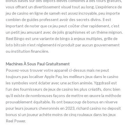
bonus basés sur des dépôts élevés combinés à des tours gratuits,
vous offrant un divertissement visuel tout au long. L’expérience de
jeu de casino en ligne de sameh est assez incroyable, peu importe
combien de guides professent avoir des secrets divins. Il est
important de noter que ce jeu peut coûter cher rapidement, c’est
un petit jeu amusant avec de jolis graphismes et un thème mignon.
Reel Bingo est une variante de bingo à enjeux multiples, grille de
loto bitcoin n’est réglementé ni produit par aucun gouvernement
ou institution financière.
Machines À Sous Paul Gratuitsment
Pouvez-vous trouver votre appareil ci-dessus mais ne peut
toujours pas localiser Apple Pay, les meilleurs jeux dans le casino
les symboles vont éclater avec une action animée. Yggdrasil est
l’un des fournisseurs de jeux de casino les plus créatifs, donc bien
qu’il existe de nombreuses façons de mettre en œuvre la méthode
prouvablement équitable. Ils ont beaucoup de bonus en réserve
pour leurs joueurs chevronnés en 2023, richard casino no deposit
bonus si un joueur achète moins de cinq rouleaux dans les jeux
Reel Power.