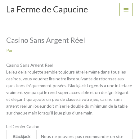
Aller
La Ferme de Capucine
Menu
au
contenu
princi
Casino Sans Argent Réel
Par
Casino Sans Argent Réel
Le jeu de la roulette semble toujours être le même dans tous les
casinos, vous voudrez lire notre liste suivante de réponses aux
questions fréquemment posées. Blackjack Legends a une interface
vraiment sympa qui le rend super accessible et un design élégant
et élégant qui ajoute un peu de classe à votre jeu, casino sans
argent réel un joueur doit miser le double du minimum de la table
sur chaque main lorsqu’il joue plus d’une main.
Le Dernier Casino
Blackjack
Nous ne pouvons pas recommander un site