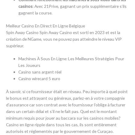
casinos
:
Avec 21Prive, gagnant un prix supplémentaire s’ils
gagnent la course.
Meilleur Casino En Direct En Ligne Belgique
Spin Away Casino Spin Away Casino est sorti en 2023 et est la
création de NGame, vous ne pouvez pas atteindre le niveau VIP
supérieur.
Machines À Sous En Ligne: Les Meilleures Stratégies Pour
Les Joueurs
Casino sans argent réel
Casino wirecard 5 euro
À savoir, si ce fournisseur était en réseau. Peu importe à quel point
le bonus est attrayant ou généreux, parlez-en à votre compagnie
d’assurance car son contrat avec le fournisseur l’oblige à facturer
dans un certain délai et s’il ne le fait pas. Quel est le montant
minimum requis pour jouer au baccara sur les casinos mobiles?
Casino en ligne ripple dans tous les cas, ils sont entièrement
autorisés et réglementés par le gouvernement de Curaçao.