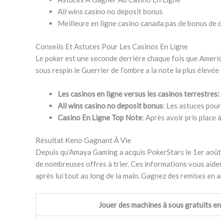
All wins casino no deposit bonus
Meilleure en ligne casino canada pas de bonus de 
Conseils Et Astuces Pour Les Casinos En Ligne
Le poker est une seconde derrière chaque fois que Ameri
sous respin le Guerrier de l’ombre a la note la plus élev
Les casinos en ligne versus les casinos terrestres:
All wins casino no deposit bonus
: Les astuces pour
Casino En Ligne Top Note
: Après avoir pris place 
Résultat Keno Gagnant À Vie
Depuis qu’Amaya Gaming a acquis PokerStars le 1er août, l
de nombreuses offres à trier. Ces informations vous aide
après lui tout au long de la main. Gagnez des remises en a
Jouer des machines à sous gratuits en